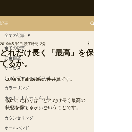
記事
全ての記事
2019年5月9日
読了時間: 2分
全ての記事
どれだけ長く「最高」を保
完全個室
てるか。
サービス
シャンプー・ヘッドスパ
LuXera hair&esteの仲井翼です。
カラーリング
カット・トリートメント
僕のこだわりは「どれだけ長く最高の
状態を保てるか」ということです。
パーマ・ストレートパーマ
カウンセリング
オールハンド