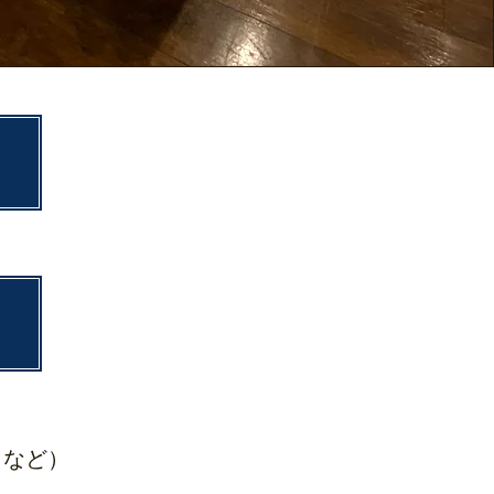
）
。
）
りなど）