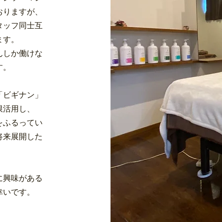
おりますが、
タッフ同士互
ます。
んしか働けな
す。
「ビギナン」
限活用し、
をふるってい
将来展開した
に興味がある
幸いです。