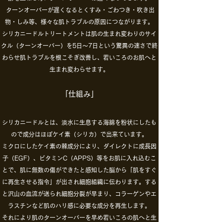
ターンオーバーが遅くなるとくすみ・ごわつき・吹き出
物・しみ等、様々な肌トラブルの原因につながります。
シリカニードルトリートメントは
肌の生まれ変わりのサイ
クル（ターンオーバー）を
5日～7日という驚異の速さで終
わらせ
肌トラブルを根こそぎ改善し、
若いころのお肌へと
生まれ変わらせます。
「仕組み」
シリカニードルとは、
淡水に生息する海綿を粉状にしたも
ので
成分はほぼケイ素（シリカ）で出来ています。
ミクロにしたケイ素の棘成分により、ダイレクトに成長因
子（EGF）、ビタミンC（APPS）等をお肌に入れ込むこ
とで、肌に無数の傷ができたと感知した脳から「
肌をすぐ
に再生させる指令」が出され
細胞組織に伝わります。
する
と沢山の血流が送られ
細胞分裂が早まり、コラーゲンやエ
ラスチンなど
肌のハリ感に必要な成分を再生します。
それにより肌のターンオーバーを早め
若いころの肌へと生