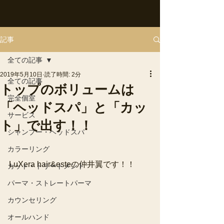
記事
全ての記事
2019年5月10日
読了時間: 2分
全ての記事
トップのボリュームは
完全個室
「ヘッドスパ」と「カッ
サービス
ト」で出す！！
シャンプー・ヘッドスパ
カラーリング
LuXera hair&esteの仲井翼です！！
カット・トリートメント
パーマ・ストレートパーマ
カウンセリング
オールハンド