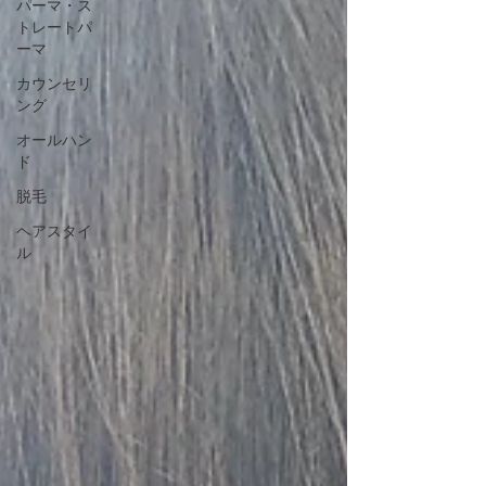
パーマ・ス
トレートパ
ーマ
カウンセリ
ング
オールハン
ド
脱毛
ヘアスタイ
ル